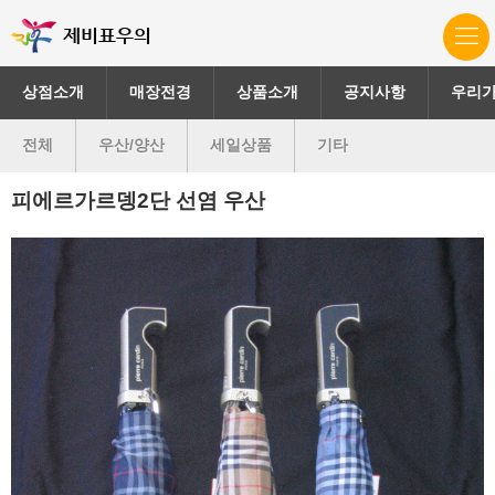
제비표우의
상점소개
매장전경
상품소개
공지사항
우리
전체
우산/양산
세일상품
기타
피에르가르뎅2단 선염 우산