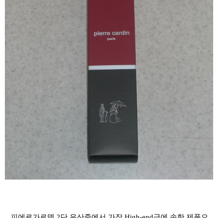
피에르가르뎅
2
단
우산중에서
가장
High-end
급에
속한 제품으