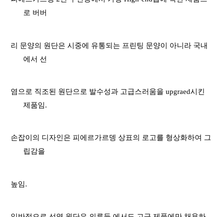
로 버버
리
문양의 원단은
시중에 유통되는
프린팅
문양이 아니라 국내
에서 선
염으로
직조된 원단으로 발수성과
고급스러움을
upgraed
시킨
제품임
.
손잡이의 디자인은
피에르가르뎅
상표의 로고를 형상화하여
그
립감을
높임
.
일반적으로
선염
원단은
의류등
에서도 고급 제품에만 채용하